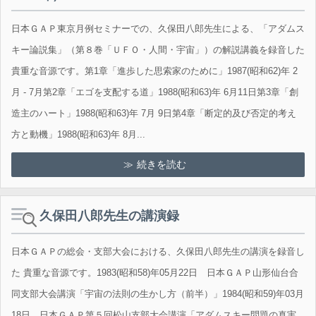
日本ＧＡＰ東京月例セミナーでの、久保田八郎先生による、「アダムス
キー論説集」（第８巻「ＵＦＯ・人間・宇宙」）の解説講義を録音した
貴重な音源です。第1章「進歩した思索家のために」1987(昭和62)年 2
月 - 7月第2章「エゴを支配する道」1988(昭和63)年 6月11日第3章「創
造主のハート」1988(昭和63)年 7月 9日第4章「断定的及び否定的考え
方と動機」1988(昭和63)年 8月...
続きを読む
久保田八郎先生の講演録
日本ＧＡＰの総会・支部大会における、久保田八郎先生の講演を録音し
た 貴重な音源です。1983(昭和58)年05月22日 日本ＧＡＰ山形仙台合
同支部大会講演「宇宙の法則の生かし方（前半）」1984(昭和59)年03月
18日 日本ＧＡＰ第５回松山支部大会講演「アダムスキー問題の真実