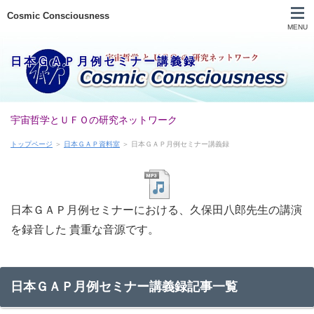
Cosmic Consciousness
MENU
日本ＧＡＰ月例セミナー講義録
生命の科学 学習会
宇宙哲学とＵＦＯの研究ネットワーク
日本GAP 資料室
トップページ
＞
日本ＧＡＰ資料室
＞ 日本ＧＡＰ月例セミナー講義録
アダムスキー 研究
宇宙哲学 研究
日本ＧＡＰ月例セミナーにおける、久保田八郎先生の講演
を録音した 貴重な音源です。
UFO 研究
PEGASUS SHINO
日本ＧＡＰ月例セミナー講義録記事一覧
会員専用 ページ